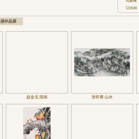
马新林
522
义捐作品展
赵金戈 国画
张怀勇 山水