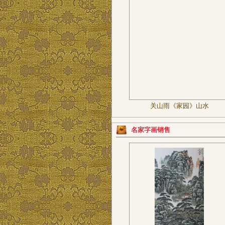
关山雨《家园》山水
名家字画销售