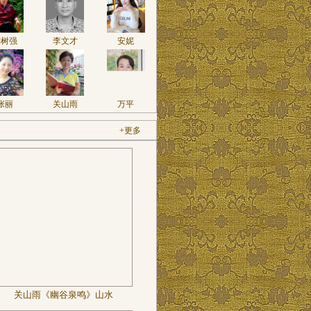
刘树强
李文才
安妮
张丽
关山雨
万平
+更多
关山雨《幽谷泉鸣》山水