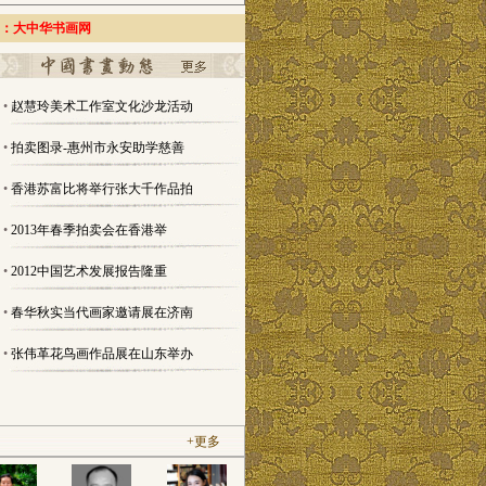
中文域名：大中华书画网
•
赵慧玲美术工作室文化沙龙活动
•
拍卖图录-惠州市永安助学慈善
•
香港苏富比将举行张大千作品拍
•
2013年春季拍卖会在香港举
•
2012中国艺术发展报告隆重
•
春华秋实当代画家邀请展在济南
•
张伟革花鸟画作品展在山东举办
+更多