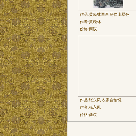
作品:
黄晓林国画 马仁山翠色
作者:
黄晓林
价格:
商议
作品:
张永凤 农家自怡悦
作者:
张永凤
价格:
商议