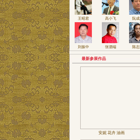
王昭君
高小飞
阮成
刘振中
张泗端
陈志
最新参展作品
安妮 花卉 油画