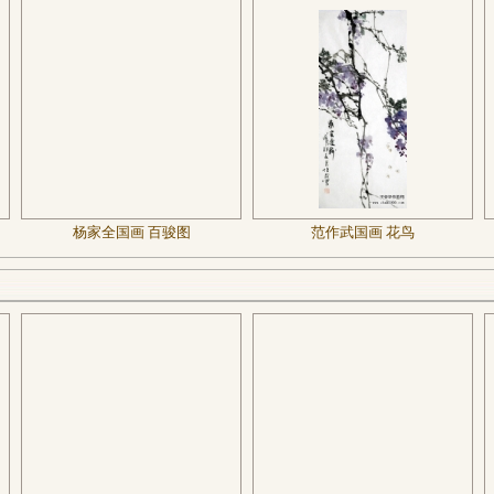
杨家全国画 百骏图
范作武国画 花鸟