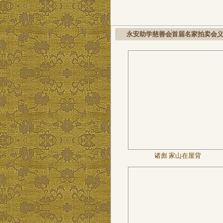
永安助学慈善会首届名家拍卖会
诸彪 家山在屋背