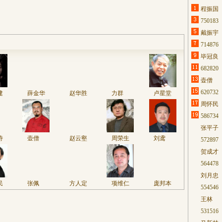
程振国
750
戴振宇
714
毕冠良
682
壶僧
620
建
薛金华
赵华胜
力群
卢星堂
周怀民
586
张平子
诗
壶僧
赵云壑
周荣生
刘鸢
572
贺成才
564
刘月忠
民
张佩
方人定
项维仁
庞邦本
554
王林
531