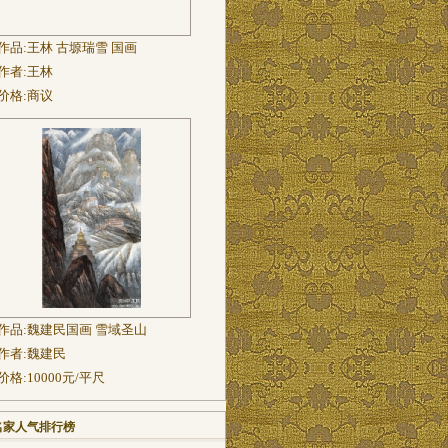
作品:
王林 古塬瑞雪 国画
作者:
王林
价格:
商议
作品:
魏建民国画 雪域圣山
作者:
魏建民
价格:
10000元/平尺
名家人气排行榜