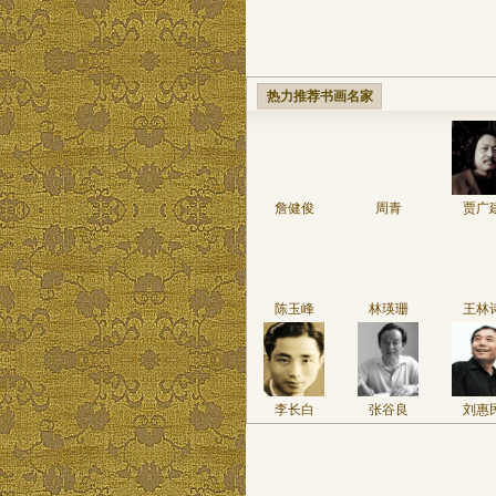
热力推荐书画名家
詹健俊
周青
贾广
陈玉峰
林瑛珊
王林
李长白
张谷良
刘惠