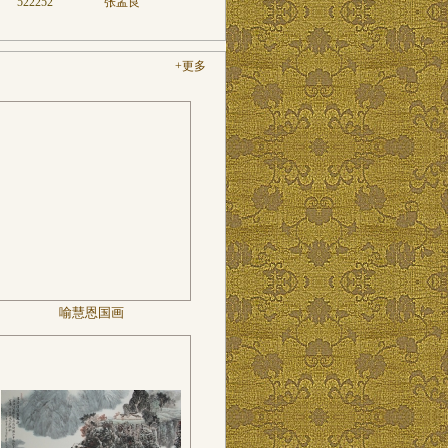
522252
张孟良
049
+更多
喻慧恩国画