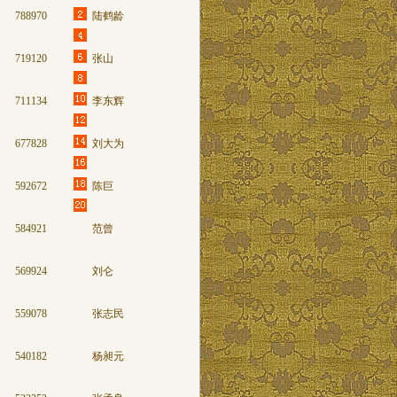
788970
陆鹤龄
183
719120
张山
876
711134
李东辉
820
677828
刘大为
732
592672
陈巨
734
584921
范曾
897
569924
刘仑
478
559078
张志民
546
540182
杨昶元
516