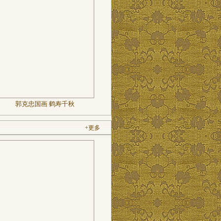
郭克忠国画 鹤寿千秋
+更多