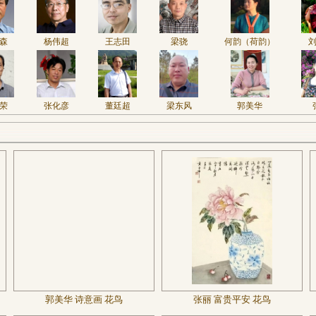
森
杨伟超
王志田
梁骁
何韵（荷韵）
荣
张化彦
董廷超
梁东风
郭美华
郭美华 诗意画 花鸟
张丽 富贵平安 花鸟